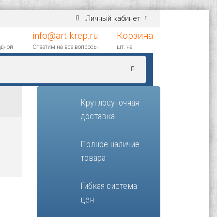
Личный кабинет
info@art-krep.ru
Корзина
одной
Ответим на все вопросы
шт. на
Круглосуточная
доставка
Полное наличие
товара
Гибкая система
цен