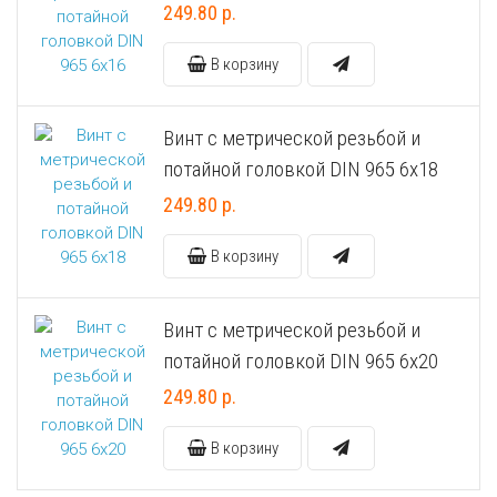
249.80 р.
Универсальный дюбель потай и с бортом
Шпатель фасадный нержавеющий, зубчатый 8х8мм
В корзину
Универсальный распорный дюбель с петельным крюком RUO “Wk
Винт с метрической резьбой и
Универсальный распорный дюбель с потолочным крюком RUС “
потайной головкой DIN 965 6х18
249.80 р.
Универсальный распорный дюбель с простым крюком RUL “Wkre
В корзину
Фасадный анкер “Wkret-met”
Винт с метрической резьбой и
потайной головкой DIN 965 6х20
249.80 р.
В корзину