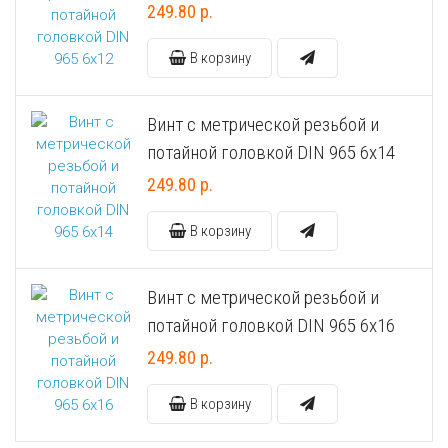
249.80 р.
Универсальный дюбель потай и с бортом
Шпатель фасадный нержавеющий, зубчатый 8х8мм
В корзину
Универсальный распорный дюбель с петельным крюком RUO “Wk
Винт с метрической резьбой и
Универсальный распорный дюбель с потолочным крюком RUС “
потайной головкой DIN 965 6х14
249.80 р.
Универсальный распорный дюбель с простым крюком RUL “Wkre
В корзину
Фасадный анкер “Wkret-met”
Винт с метрической резьбой и
потайной головкой DIN 965 6х16
249.80 р.
В корзину