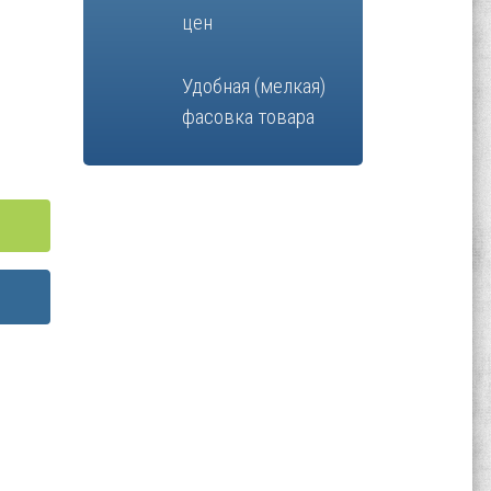
цен
Удобная (мелкая)
фасовка товара