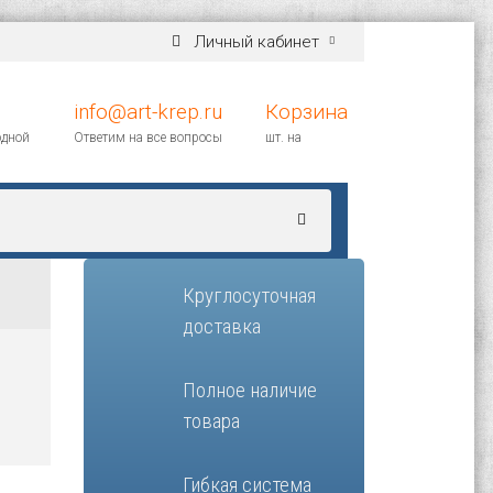
Личный кабинет
info@art-krep.ru
Корзина
одной
Ответим на все вопросы
шт. на
Круглосуточная
доставка
Полное наличие
товара
Гибкая система