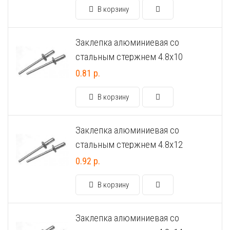
В корзину
Универсальный дюбель потай и с бортом
Шпатель фасадный нержавеющий, зубчатый 8х8мм
Заклепка алюминиевая со
Универсальный распорный дюбель с петельным крюком RUO “Wk
стальным стержнем 4.8х10
Универсальный распорный дюбель с потолочным крюком RUС “
0.81 р.
Универсальный распорный дюбель с простым крюком RUL “Wkre
В корзину
Фасадный анкер “Wkret-met”
Заклепка алюминиевая со
стальным стержнем 4.8х12
0.92 р.
В корзину
Заклепка алюминиевая со