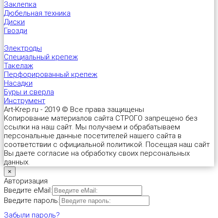
Заклепка
Дюбельная техника
Диски
Универсальный дюбель потай и с бортом
Шпатель фасадный нержавеющий, зубчатый 8х8мм
Гвозди
Электроды
Универсальный распорный дюбель с петельным крюком RUO “Wk
Специальный крепеж
Такелаж
Универсальный распорный дюбель с потолочным крюком RUС “
Перфорированный крепеж
Насадки
Буры и сверла
Универсальный распорный дюбель с простым крюком RUL “Wkre
Инструмент
Art-Krep.ru - 2019 © Все права защищены
Копирование материалов сайта СТРОГО запрещено без
Фасадный анкер “Wkret-met”
ссылки на наш сайт. Мы получаем и обрабатываем
персональные данные посетителей нашего сайта в
соответствии с официальной политикой. Посещая наш сайт
Вы даете согласие на обработку своих персональных
данных.
×
Авторизация
Введите eMail:
Введите пароль:
Забыли пароль?