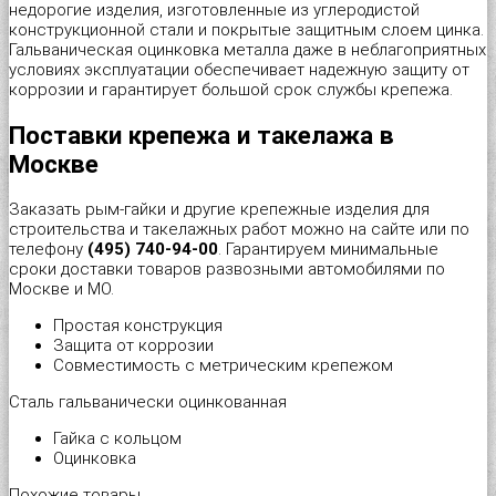
недорогие изделия, изготовленные из углеродистой
конструкционной стали и покрытые защитным слоем цинка.
Шуруп-полукольцо
Металлический дюбель-гвоздь
Перфорированная тарная лента
Стеклорез с деревянной ручкой "Spardia"
Гальваническая оцинковка металла даже в неблагоприятных
условиях эксплуатации обеспечивает надежную защиту от
коррозии и гарантирует большой срок службы крепежа.
Патроны монтажные
Пластина соединительная
Стеклорез с деревянной ручкой "Universal"
Поставки крепежа и такелажа в
Распорный дюбель с качельным крюком HX “Wkret-met”
Прямой подвес профилей
Степлер мебельный 4 в 1 "Stelgrit"
Москве
Заказать рым-гайки и другие крепежные изделия для
Распорный дюбель с потолочным крюком SX “Wkret-met”
Скользящая опора для стропил
Тонкогубцы "Targ German type"
строительства и такелажных работ можно на сайте или по
телефону
(495) 740-94-00
. Гарантируем минимальные
Распорный дюбель с простым крюком PX “Wkret-met”
Угловой соединитель
Топор со стеклопластиковой ручкой "Strike"
сроки доставки товаров развозными автомобилями по
Москве и МО.
Распорный дюбель тип S (Ус)
Уголок крепежный равносторонний (KUR)
Уровень плиточника "Metric Tiler"
Простая конструкция
Защита от коррозии
Совместимость с метрическим крепежом
Распорный дюбель тип К (Ёж)
Уголок мебельный
Шпатель резиновый белый
Сталь гальванически оцинкованная
Распорный дюбель трехстороннего распора KPX «Wkret-met»
Уголок рамный
Шпатель фасадный нержавеющий
Гайка с кольцом
Оцинковка
Складной пружинный дюбель
Узкий уголок (KW)
Шпатель фасадный нержавеющий, зубчатый 6х6мм
Похожие товары