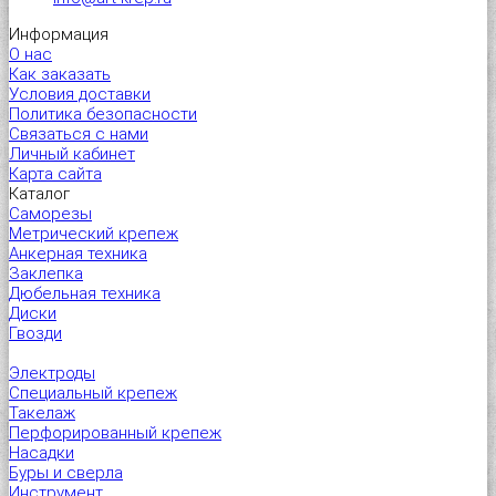
Информация
О нас
Как заказать
Условия доставки
Политика безопасности
Связаться с нами
Личный кабинет
Карта сайта
Каталог
Саморезы
Метрический крепеж
Анкерная техника
Заклепка
Дюбельная техника
Диски
Гвозди
Электроды
Специальный крепеж
Такелаж
Перфорированный крепеж
Насадки
Буры и сверла
Инструмент