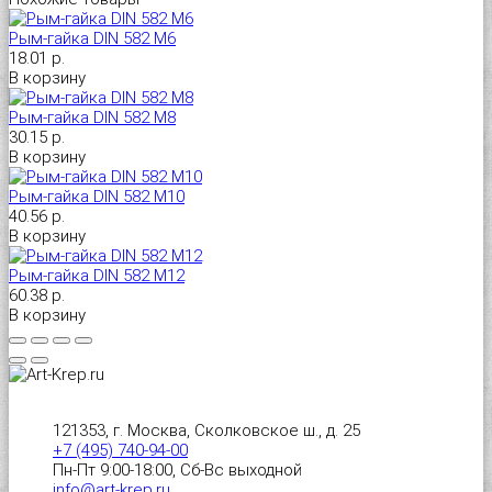
Рым-гайка DIN 582 М6
Универсальный дюбель потай и с бортом
Шпатель фасадный нержавеющий, зубчатый 8х8мм
18.01 р.
В корзину
Универсальный распорный дюбель с петельным крюком RUO “Wk
Рым-гайка DIN 582 М8
30.15 р.
В корзину
Универсальный распорный дюбель с потолочным крюком RUС “
Рым-гайка DIN 582 М10
40.56 р.
Универсальный распорный дюбель с простым крюком RUL “Wkre
В корзину
Рым-гайка DIN 582 М12
Фасадный анкер “Wkret-met”
60.38 р.
В корзину
121353, г. Москва, Сколковское ш., д. 25
+7 (495) 740-94-00
Пн-Пт 9:00-18:00, Сб-Вс выходной
info@art-krep.ru