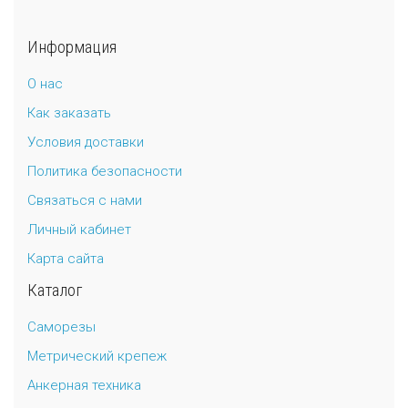
Универсальный дюбель потай и с бортом
Шпатель фасадный нержавеющий, зубчатый 8х8мм
Информация
Универсальный распорный дюбель с петельным крюком RUO “Wk
О нас
Как заказать
Универсальный распорный дюбель с потолочным крюком RUС “
Условия доставки
Универсальный распорный дюбель с простым крюком RUL “Wkre
Политика безопасности
Связаться с нами
Фасадный анкер “Wkret-met”
Личный кабинет
Карта сайта
Каталог
Саморезы
Метрический крепеж
Анкерная техника