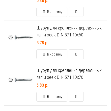
5.36 р.
Универсальный дюбель потай и с бортом
Шпатель фасадный нержавеющий, зубчатый 8х8мм
В корзину
Универсальный распорный дюбель с петельным крюком RUO “Wk
Шуруп для крепления деревянных
Универсальный распорный дюбель с потолочным крюком RUС “
лаг и реек DIN 571 10х60
5.78 р.
Универсальный распорный дюбель с простым крюком RUL “Wkre
В корзину
Фасадный анкер “Wkret-met”
Шуруп для крепления деревянных
лаг и реек DIN 571 10х70
6.83 р.
В корзину