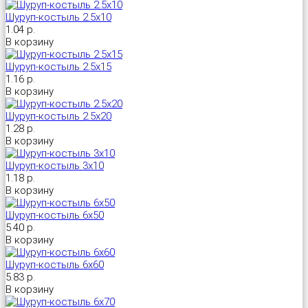
Шуруп-костыль 2.5х10
1.04 р.
Универсальный дюбель потай и с бортом
Шпатель фасадный нержавеющий, зубчатый 8х8мм
В корзину
Шуруп-костыль 2.5х15
Универсальный распорный дюбель с петельным крюком RUO “Wk
1.16 р.
В корзину
Универсальный распорный дюбель с потолочным крюком RUС “
Шуруп-костыль 2.5х20
1.28 р.
Универсальный распорный дюбель с простым крюком RUL “Wkre
В корзину
Шуруп-костыль 3х10
Фасадный анкер “Wkret-met”
1.18 р.
В корзину
Шуруп-костыль 6х50
5.40 р.
В корзину
Шуруп-костыль 6х60
5.83 р.
В корзину