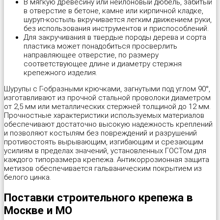
В мягкую древесину или нейлоновый дюбель, забитый
в отверстие в бетоне, камне или кирпичной кладке,
Саморез универсальный с полусферической головкой для дерев
Шайба пружинная (гровер) DIN 127B
Дюбель трехлепестковый
Площадка под хомут-стяжку
Трос в оплетке ПВХ
Оконная пластина REHAU
Пилки для работы по дереву "Runex"
шуруп-костыль вкручивается легким движением руки,
без использования инструментов и приспособлений.
Для закручивания в твердые породы дерева и сорта
Cаморез универсальный с потайной головкой PZ, желтый и бел
Шпилька резьбовая DIN 975, длина 1м
Дюбель универсальный KPU “Wkret-met”
Проволока общего назначения
Трос стальной DIN 3055
Оконная пластина КВЕ-70
Пилки для работы по металлу "Runex"
пластика может понадобиться просверлить
направляющее отверстие, по размеру
Саморезы для крепления кровельных материалов, окрашенные 
Шпилька резьбовая DIN 975, длина 2м
Дюбель фасадный «Wkret-met»
Скоба для крепления кабеля (провода) прямоугольная, круглая
Цепь витая DIN 5686
Опора балки
Пистолет для монтажной пены
соответствующее длине и диаметру стержня
крепежного изделия.
Шайба для кровельных саморезов
Шпилька сантехническая
Дюбель-гвоздь для быстрого монтажа
Скобы строительные
Цепь сварная длиннозвенная DIN 763
Опора бруса закрытая
Плиткорез-щипцы JOKOSIT
Шурупы с Г-образными крючками, загнутыми под углом 90°,
изготавливают из прочной стальной проволоки диаметром
от 2,5 мм или металлических стержней толщиной до 12 мм.
Шайба для поликарбоната
Дюбель-гвоздь для быстрого монтажа с бортом
Фиксатор для арматуры
Цепь сварная короткозвенная DIN 766
Опора бруса открытая
Плоскогубцы комбинированные "Targ American type"
Прочностные характеристики используемых материалов
обеспечивают достаточно высокую надежность креплений
и позволяют костылям без повреждений и разрушений
Шуруп шестигранный глухарь DIN 571
Дюбель-гвоздь металлический для монтажного пистолета
Хомут для крепления сантехнических труб с резиновой прокла
Перфорированная лента для монтажа вентиляции волнистая
Плоскогубцы комбинированные "Targ German type"
противостоять вырывающим, изгибающим и срезающим
усилиям в пределах значений, установленных ГОСТом для
каждого типоразмера крепежа. Антикоррозионная защита
Шуруп по бетону
Дюбель-пистон под хомут (нейлон)
Хомут для проводов
Перфорированная лента для монтажа вентиляции прямая
Полотно для ножовок по металлу
метизов обеспечивается гальваническим покрытием из
белого цинка.
Шуруп-кольцо
Дюбель-хомут для крепления кабеля (белый, черный)
Хомут червячный DIN 3017
Перфорированная лента для монтажа теплого пола
Рулетка "Metric"
Поставки строительного крепежа в
Москве и МО
Шуруп-костыль
Металлический дюбель для газобетона
Шканты
Перфорированная монтажная лента
Скобы для степлера мебельные "Stelgrit"