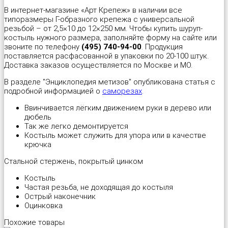
В интернет-магазине «Арт Крепеж» в наличии все
Шуруп-полукольцо
Металлический дюбель-гвоздь
Перфорированная тарная лента
Стеклорез с деревянной ручкой "Spardia"
типоразмеры Г-образного крепежа с универсальной
резьбой – от 2,5×10 до 12×250 мм. Чтобы купить шуруп-
костыль нужного размера, заполняйте форму на сайте или
Патроны монтажные
Пластина соединительная
Стеклорез с деревянной ручкой "Universal"
звоните по телефону
(495) 740-94-00
. Продукция
поставляется расфасованной в упаковки по 20-100 штук.
Доставка заказов осуществляется по Москве и МО.
Распорный дюбель с качельным крюком HX “Wkret-met”
Прямой подвес профилей
Степлер мебельный 4 в 1 "Stelgrit"
В разделе "Энциклопедия метизов" опубликована статья с
подробной информацией о
саморезах
.
Распорный дюбель с потолочным крюком SX “Wkret-met”
Скользящая опора для стропил
Тонкогубцы "Targ German type"
Ввинчивается лёгким движением руки в дерево или
дюбель
Распорный дюбель с простым крюком PX “Wkret-met”
Угловой соединитель
Топор со стеклопластиковой ручкой "Strike"
Так же легко демонтируется
Костыль может служить для упора или в качестве
крючка
Распорный дюбель тип S (Ус)
Уголок крепежный равносторонний (KUR)
Уровень плиточника "Metric Tiler"
Стальной стержень, покрытый цинком
Распорный дюбель тип К (Ёж)
Уголок мебельный
Шпатель резиновый белый
Костыль
Частая резьба, не доходящая до костыля
Острый наконечник
Распорный дюбель трехстороннего распора KPX «Wkret-met»
Уголок рамный
Шпатель фасадный нержавеющий
Оцинковка
Похожие товары
Складной пружинный дюбель
Узкий уголок (KW)
Шпатель фасадный нержавеющий, зубчатый 6х6мм