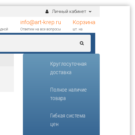
Личный кабинет
info@art-krep.ru
Корзина
одной
Ответим на все вопросы
шт. на
Круглосуточная
доставка
Полное наличие
товара
Гибкая система
цен