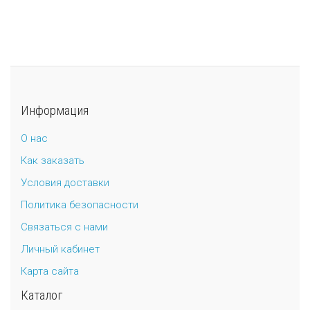
Универсальный дюбель потай и с бортом
Шпатель фасадный нержавеющий, зубчатый 8х8мм
Универсальный распорный дюбель с петельным крюком RUO “Wk
Универсальный распорный дюбель с потолочным крюком RUС “
Информация
Универсальный распорный дюбель с простым крюком RUL “Wkre
О нас
Как заказать
Фасадный анкер “Wkret-met”
Условия доставки
Политика безопасности
Связаться с нами
Личный кабинет
Карта сайта
Каталог