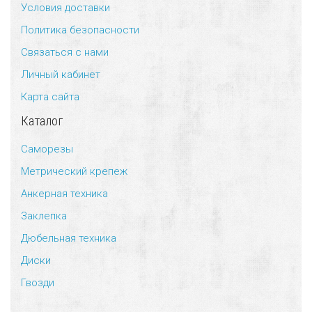
Условия доставки
Универсальный дюбель потай и с бортом
Шпатель фасадный нержавеющий, зубчатый 8х8мм
Политика безопасности
Связаться с нами
Универсальный распорный дюбель с петельным крюком RUO “Wk
Личный кабинет
Универсальный распорный дюбель с потолочным крюком RUС “
Карта сайта
Каталог
Универсальный распорный дюбель с простым крюком RUL “Wkre
Саморезы
Фасадный анкер “Wkret-met”
Метрический крепеж
Анкерная техника
Заклепка
Дюбельная техника
Диски
Гвозди