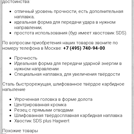
достоинства:
Шуруп-полукольцо
Металлический дюбель-гвоздь
Перфорированная тарная лента
Стеклорез с деревянной ручкой "Spardia"
отличный уровень прочности, есть дополнительная
наплавка;
идеальная форма для передачи удара в нужном
Патроны монтажные
Пластина соединительная
Стеклорез с деревянной ручкой "Universal"
направлении;
простота использования (бур имеет хвостовик SDS).
Распорный дюбель с качельным крюком HX “Wkret-met”
Прямой подвес профилей
Степлер мебельный 4 в 1 "Stelgrit"
По вопросам приобретения наших товаров звоните по
номеру телефона в Москве:
+7 (495) 740-94-00
.
Распорный дюбель с потолочным крюком SX “Wkret-met”
Скользящая опора для стропил
Тонкогубцы "Targ German type"
Прочность
Идеальная форма для передачи ударной энергии в
нужном направлении
Распорный дюбель с простым крюком PX “Wkret-met”
Угловой соединитель
Топор со стеклопластиковой ручкой "Strike"
Специальная наплавка, для увеличения твёрдости
Сталь быстрорежущая, шлифованное твёрдое карбидное
Распорный дюбель тип S (Ус)
Уголок крепежный равносторонний (KUR)
Уровень плиточника "Metric Tiler"
напыление
Упроченная головка в форме долота
Распорный дюбель тип К (Ёж)
Уголок мебельный
Шпатель резиновый белый
Центрированная кромка
Резец с прямыми отводами
Шлифованная твёрдосплавная карбидная наплавка
Распорный дюбель трехстороннего распора KPX «Wkret-met»
Уголок рамный
Шпатель фасадный нержавеющий
Хвостик SDS plus Hagwert
Похожие товары
Складной пружинный дюбель
Узкий уголок (KW)
Шпатель фасадный нержавеющий, зубчатый 6х6мм