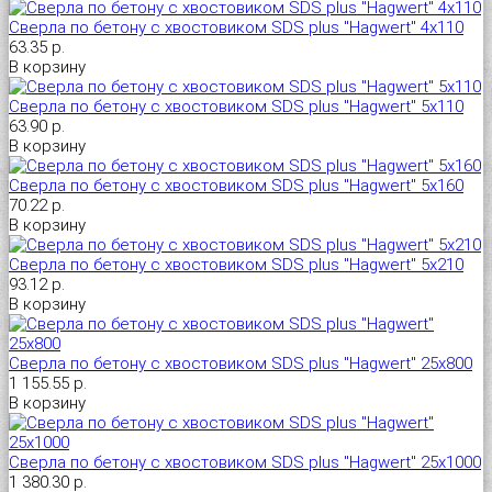
Сверла по бетону с хвостовиком SDS plus "Hagwert" 4х110
63.35 р.
Универсальный дюбель потай и с бортом
Шпатель фасадный нержавеющий, зубчатый 8х8мм
В корзину
Сверла по бетону с хвостовиком SDS plus "Hagwert" 5х110
Универсальный распорный дюбель с петельным крюком RUO “Wk
63.90 р.
В корзину
Универсальный распорный дюбель с потолочным крюком RUС “
Сверла по бетону с хвостовиком SDS plus "Hagwert" 5х160
70.22 р.
Универсальный распорный дюбель с простым крюком RUL “Wkre
В корзину
Сверла по бетону с хвостовиком SDS plus "Hagwert" 5х210
Фасадный анкер “Wkret-met”
93.12 р.
В корзину
Сверла по бетону с хвостовиком SDS plus "Hagwert" 25х800
1 155.55 р.
В корзину
Сверла по бетону с хвостовиком SDS plus "Hagwert" 25х1000
1 380.30 р.