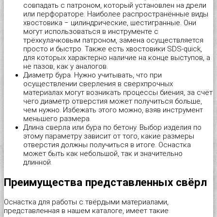
совпадать с патроном, который установлен на дрели
Саморез универсальный с полусферической головкой для дерев
Шайба пружинная (гровер) DIN 127B
Дюбель трехлепестковый
Площадка под хомут-стяжку
Трос в оплетке ПВХ
Оконная пластина REHAU
Пилки для работы по дереву "Runex"
или перфораторе. Наиболее распространённые виды
хвостовика − цилиндрические, шестигранные. Они
могут использоваться в инструменте с
Cаморез универсальный с потайной головкой PZ, желтый и бел
Шпилька резьбовая DIN 975, длина 1м
Дюбель универсальный KPU “Wkret-met”
Проволока общего назначения
Трос стальной DIN 3055
Оконная пластина КВЕ-70
Пилки для работы по металлу "Runex"
трёхкулачковым патроном, замена осуществляется
просто и быстро. Также есть хвостовики SDS-quick,
для которых характерно наличие на конце выступов, а
Саморезы для крепления кровельных материалов, окрашенные 
Шпилька резьбовая DIN 975, длина 2м
Дюбель фасадный «Wkret-met»
Скоба для крепления кабеля (провода) прямоугольная, круглая
Цепь витая DIN 5686
Опора балки
Пистолет для монтажной пены
не пазов, как у аналогов.
Диаметр бура. Нужно учитывать, что при
осуществлении сверления в сверхпрочных
Шайба для кровельных саморезов
Шпилька сантехническая
Дюбель-гвоздь для быстрого монтажа
Скобы строительные
Цепь сварная длиннозвенная DIN 763
Опора бруса закрытая
Плиткорез-щипцы JOKOSIT
материалах могут возникать процессы биения, за счёт
чего диаметр отверстия может получиться больше,
чем нужно. Избежать этого можно, взяв инструмент
Шайба для поликарбоната
Дюбель-гвоздь для быстрого монтажа с бортом
Фиксатор для арматуры
Цепь сварная короткозвенная DIN 766
Опора бруса открытая
Плоскогубцы комбинированные "Targ American type"
меньшего размера.
Длина сверла или бура по бетону. Выбор изделия по
Шуруп шестигранный глухарь DIN 571
Дюбель-гвоздь металлический для монтажного пистолета
Хомут для крепления сантехнических труб с резиновой прокла
Перфорированная лента для монтажа вентиляции волнистая
Плоскогубцы комбинированные "Targ German type"
этому параметру зависит от того, какие размеры
отверстия должны получиться в итоге. Оснастка
может быть как небольшой, так и значительно
Шуруп по бетону
Дюбель-пистон под хомут (нейлон)
Хомут для проводов
Перфорированная лента для монтажа вентиляции прямая
Полотно для ножовок по металлу
длинной.
Преимущества представленных свёрл
Шуруп-кольцо
Дюбель-хомут для крепления кабеля (белый, черный)
Хомут червячный DIN 3017
Перфорированная лента для монтажа теплого пола
Рулетка "Metric"
Оснастка для работы с твёрдыми материалами,
Шуруп-костыль
Металлический дюбель для газобетона
Шканты
Перфорированная монтажная лента
Скобы для степлера мебельные "Stelgrit"
представленная в нашем каталоге, имеет такие