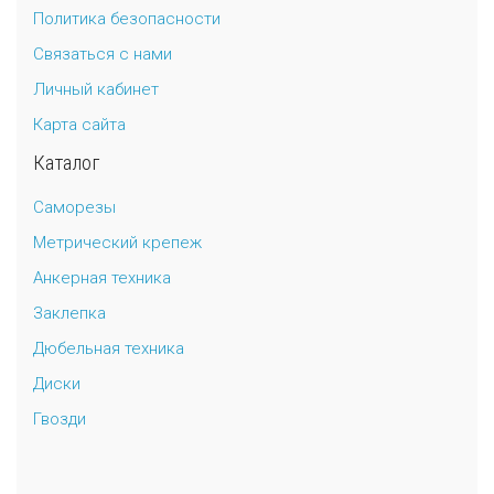
Политика безопасности
Универсальный дюбель потай и с бортом
Шпатель фасадный нержавеющий, зубчатый 8х8мм
Связаться с нами
Личный кабинет
Универсальный распорный дюбель с петельным крюком RUO “Wk
Карта сайта
Универсальный распорный дюбель с потолочным крюком RUС “
Каталог
Универсальный распорный дюбель с простым крюком RUL “Wkre
Саморезы
Метрический крепеж
Фасадный анкер “Wkret-met”
Анкерная техника
Заклепка
Дюбельная техника
Диски
Гвозди