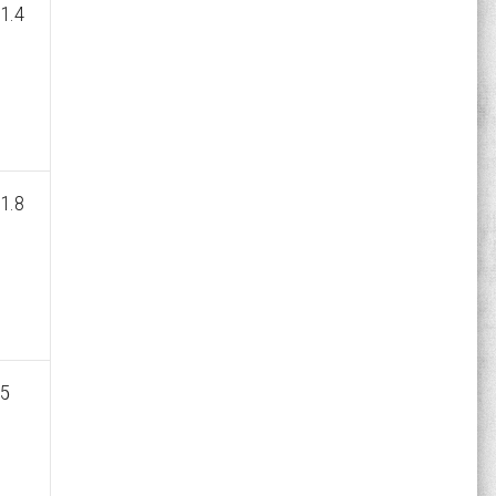
1.4
1.8
 5