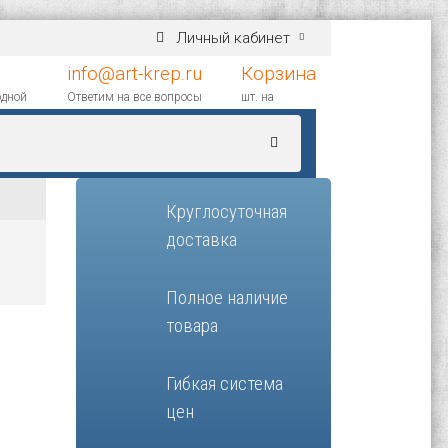
Личный кабинет
info@art-krep.ru
Корзина
одной
Ответим на все вопросы
шт. на
Круглосуточная
доставка
Полное наличие
товара
Гибкая система
цен