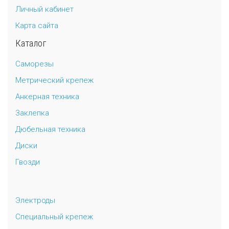
Личный кабинет
Универсальный дюбель потай и с бортом
Шпатель фасадный нержавеющий, зубчатый 8х8мм
Карта сайта
Каталог
Универсальный распорный дюбель с петельным крюком RUO “Wk
Саморезы
Универсальный распорный дюбель с потолочным крюком RUС “
Метрический крепеж
Универсальный распорный дюбель с простым крюком RUL “Wkre
Анкерная техника
Заклепка
Фасадный анкер “Wkret-met”
Дюбельная техника
Диски
Гвозди
Электроды
Специальный крепеж