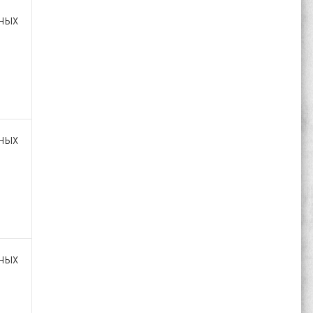
ных
ных
ных