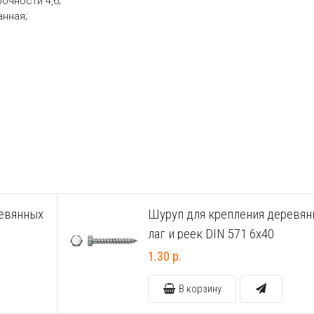
очности 4,6;
нная;
ревянных
Шуруп для крепления деревян
лаг и реек DIN 571 6х40
1.30 р.
В корзину