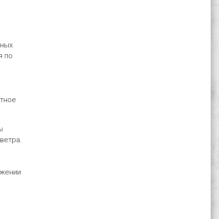
жных
я по
отное
ы
ветра.
яжении