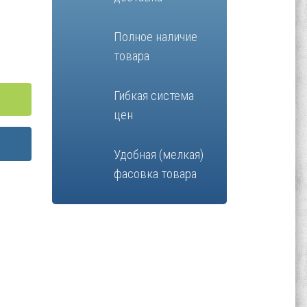
Полное наличие
товара
Гибкая система
цен
Удобная (мелкая)
фасовка товара