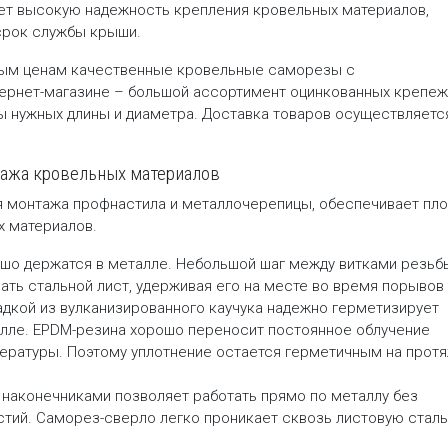
т высокую надежность крепления кровельных материалов,
 срок службы крыши.
ным ценам качественные кровельные саморезы с
тернет-магазине – большой ассортимент оцинкованных крепе
ы нужных длины и диаметра. Доставка товаров осуществляетс
тажа кровельных материалов
я монтажа профнастила и металлочерепицы, обеспечивает пл
х материалов.
ошо держатся в металле. Небольшой шаг между витками резьб
ать стальной лист, удерживая его на месте во время порывов 
адкой из вулканизированного каучука надежно герметизирует
алле. EPDM-резина хорошо переносит постоянное облучение
пературы. Поэтому уплотнение остается герметичным на прот
аконечниками позволяет работать прямо по металлу без
тий. Саморез-сверло легко проникает сквозь листовую сталь