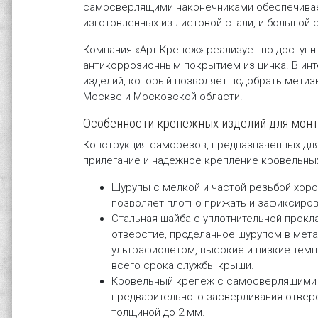
самосверлящими наконечниками обеспечивае
изготовленных из листовой стали, и большой
Компания «Арт Крепеж» реализует по доступ
антикоррозионным покрытием из цинка. В ин
изделий, который позволяет подобрать метиз
Москве и Московской области.
Особенности крепежных изделий для мон
Конструкция саморезов, предназначенных дл
прилегание и надежное крепление кровельны
Шурупы с мелкой и частой резьбой хор
позволяет плотно прижать и зафиксиров
Стальная шайба с уплотнительной прокл
отверстие, проделанное шурупом в мет
ультрафиолетом, высокие и низкие тем
всего срока службы крыши.
Кровельный крепеж с самосверлящими н
предварительного засверливания отверс
толщиной до 2 мм.