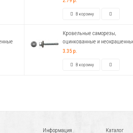
2.79 р.
В корзину
Кровельные саморезы,
енные
оцинкованные и неокрашенны
6.3х64
3.35 р.
В корзину
Информация
Каталог