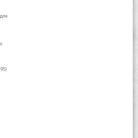
 для
до
495)