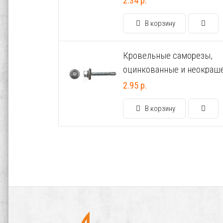
2.34 р.
В корзину
Кровельные саморезы,
оцинкованные и неокраш
6.3х60
2.95 р.
В корзину