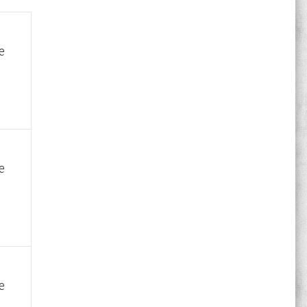
е
е
е