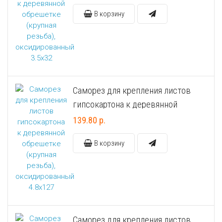
оксидированный 3.5x32
В корзину
Универсальный дюбель потай и с бортом
Шпатель фасадный нержавеющий, зубчатый 8х8мм
Универсальный распорный дюбель с петельным крюком RUO “Wk
Универсальный распорный дюбель с потолочным крюком RUС “
Саморез для крепления листов
Универсальный распорный дюбель с простым крюком RUL “Wkre
гипсокартона к деревянной
обрешетке (крупная резьба),
Фасадный анкер “Wkret-met”
139.80 р.
оксидированный 4.8х127
В корзину
Саморез для крепления листов