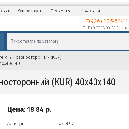
тавки
Как заказать
Прайс-лист
Контакты
+7(926) 235-52-11
Пн-Пт 9:00-18:00, Сб-Вс вых
пежный равносторонний (KUR)
40х40х140
носторонний (KUR) 40х40х140
Цена:
18.84
р.
Артикул:
ak-2597