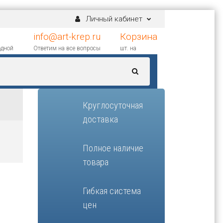
Личный кабинет
info@art-krep.ru
Корзина
одной
Ответим на все вопросы
шт. на
Круглосуточная
доставка
Полное наличие
товара
Гибкая система
цен