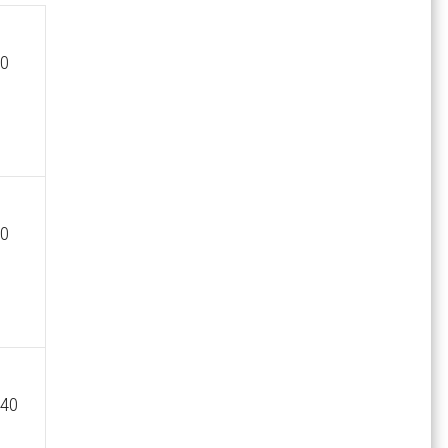
40
80
240