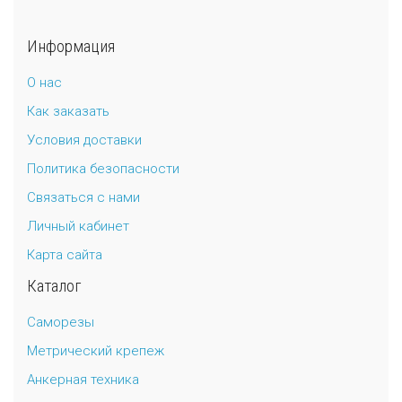
Универсальный дюбель потай и с бортом
Шпатель фасадный нержавеющий, зубчатый 8х8мм
Информация
Универсальный распорный дюбель с петельным крюком RUO “Wk
О нас
Как заказать
Универсальный распорный дюбель с потолочным крюком RUС “
Условия доставки
Универсальный распорный дюбель с простым крюком RUL “Wkre
Политика безопасности
Связаться с нами
Фасадный анкер “Wkret-met”
Личный кабинет
Карта сайта
Каталог
Саморезы
Метрический крепеж
Анкерная техника