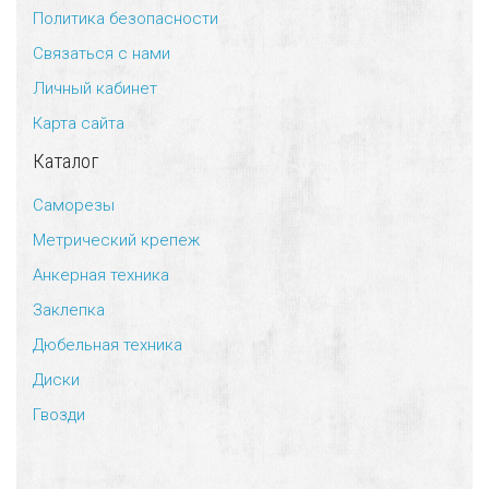
Политика безопасности
Универсальный дюбель потай и с бортом
Шпатель фасадный нержавеющий, зубчатый 8х8мм
Связаться с нами
Личный кабинет
Универсальный распорный дюбель с петельным крюком RUO “Wk
Карта сайта
Универсальный распорный дюбель с потолочным крюком RUС “
Каталог
Универсальный распорный дюбель с простым крюком RUL “Wkre
Саморезы
Метрический крепеж
Фасадный анкер “Wkret-met”
Анкерная техника
Заклепка
Дюбельная техника
Диски
Гвозди