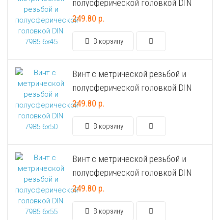
полусферической головкой DIN
7985 6х45
Универсальный дюбель потай и с бортом
Шпатель фасадный нержавеющий, зубчатый 8х8мм
249.80 р.
Универсальный распорный дюбель с петельным крюком RUO “Wk
В корзину
Универсальный распорный дюбель с потолочным крюком RUС “
Винт с метрической резьбой и
полусферической головкой DIN
Универсальный распорный дюбель с простым крюком RUL “Wkre
7985 6х50
249.80 р.
Фасадный анкер “Wkret-met”
В корзину
Винт с метрической резьбой и
полусферической головкой DIN
7985 6х55
249.80 р.
В корзину