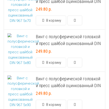
и пресс шайбой оцинкованный DIN
967 5х70
Универсальный дюбель потай и с бортом
Шпатель фасадный нержавеющий, зубчатый 8х8мм
249.80 р.
Универсальный распорный дюбель с петельным крюком RUO “Wk
В корзину
Универсальный распорный дюбель с потолочным крюком RUС “
Винт с полусферической головкой
и пресс шайбой оцинкованный DIN
Универсальный распорный дюбель с простым крюком RUL “Wkre
967 5х80
249.80 р.
Фасадный анкер “Wkret-met”
В корзину
Винт с полусферической головкой
и пресс шайбой оцинкованный DIN
967 5х90
249.80 р.
В корзину