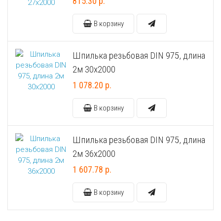
815.30 р.
Универсальный дюбель потай и с бортом
Шпатель фасадный нержавеющий, зубчатый 8х8мм
В корзину
Универсальный распорный дюбель с петельным крюком RUO “Wk
Шпилька резьбовая DIN 975, длина
Универсальный распорный дюбель с потолочным крюком RUС “
2м 30х2000
1 078.20 р.
Универсальный распорный дюбель с простым крюком RUL “Wkre
В корзину
Фасадный анкер “Wkret-met”
Шпилька резьбовая DIN 975, длина
2м 36х2000
1 607.78 р.
В корзину