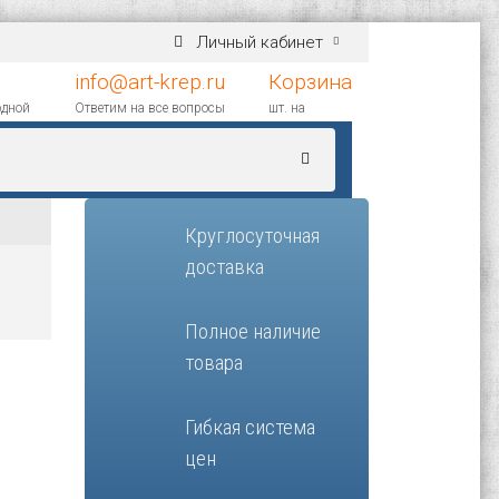
Личный кабинет
info@art-krep.ru
Корзина
одной
Ответим на все вопросы
шт. на
Круглосуточная
доставка
Полное наличие
товара
Гибкая система
цен