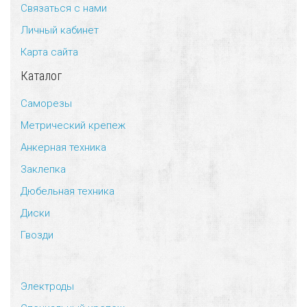
Связаться с нами
Универсальный дюбель потай и с бортом
Шпатель фасадный нержавеющий, зубчатый 8х8мм
Личный кабинет
Карта сайта
Универсальный распорный дюбель с петельным крюком RUO “Wk
Каталог
Универсальный распорный дюбель с потолочным крюком RUС “
Саморезы
Метрический крепеж
Универсальный распорный дюбель с простым крюком RUL “Wkre
Анкерная техника
Фасадный анкер “Wkret-met”
Заклепка
Дюбельная техника
Диски
Гвозди
Электроды