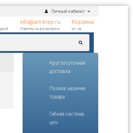
Личный кабинет
info@art-krep.ru
Корзина
одной
Ответим на все вопросы
шт. на
Круглосуточная
доставка
Полное наличие
товара
Гибкая система
цен