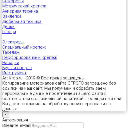
Саморезы
Метрический крепеж
Шуруп-полукольцо
Металлический дюбель-гвоздь
Перфорированная тарная лента
Стеклорез с деревянной ручкой "Spardia"
Анкерная техника
Заклепка
Дюбельная техника
Патроны монтажные
Пластина соединительная
Стеклорез с деревянной ручкой "Universal"
Диски
Гвозди
Распорный дюбель с качельным крюком HX “Wkret-met”
Прямой подвес профилей
Степлер мебельный 4 в 1 "Stelgrit"
Электроды
Специальный крепеж
Такелаж
Распорный дюбель с потолочным крюком SX “Wkret-met”
Скользящая опора для стропил
Тонкогубцы "Targ German type"
Перфорированный крепеж
Насадки
Буры и сверла
Распорный дюбель с простым крюком PX “Wkret-met”
Угловой соединитель
Топор со стеклопластиковой ручкой "Strike"
Инструмент
Art-Krep.ru - 2019 © Все права защищены
Копирование материалов сайта СТРОГО запрещено без
Распорный дюбель тип S (Ус)
Уголок крепежный равносторонний (KUR)
Уровень плиточника "Metric Tiler"
ссылки на наш сайт. Мы получаем и обрабатываем
персональные данные посетителей нашего сайта в
Распорный дюбель тип К (Ёж)
Уголок мебельный
Шпатель резиновый белый
соответствии с официальной политикой. Посещая наш сайт
Вы даете согласие на обработку своих персональных
данных.
Распорный дюбель трехстороннего распора KPX «Wkret-met»
Уголок рамный
Шпатель фасадный нержавеющий
×
Авторизация
Введите eMail:
Складной пружинный дюбель
Узкий уголок (KW)
Шпатель фасадный нержавеющий, зубчатый 6х6мм