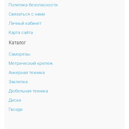
Политика безопасности
Универсальный дюбель потай и с бортом
Шпатель фасадный нержавеющий, зубчатый 8х8мм
Связаться с нами
Личный кабинет
Универсальный распорный дюбель с петельным крюком RUO “Wk
Карта сайта
Универсальный распорный дюбель с потолочным крюком RUС “
Каталог
Универсальный распорный дюбель с простым крюком RUL “Wkre
Саморезы
Метрический крепеж
Фасадный анкер “Wkret-met”
Анкерная техника
Заклепка
Дюбельная техника
Диски
Гвозди