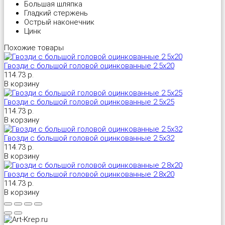
Большая шляпка
Гладкий стержень
Острый наконечник
Универсальный дюбель потай и с бортом
Шпатель фасадный нержавеющий, зубчатый 8х8мм
Цинк
Похожие товары
Универсальный распорный дюбель с петельным крюком RUO “Wk
Гвозди с большой головой оцинкованные 2.5х20
114.73 р.
Универсальный распорный дюбель с потолочным крюком RUС “
В корзину
Универсальный распорный дюбель с простым крюком RUL “Wkre
Гвозди с большой головой оцинкованные 2.5х25
114.73 р.
В корзину
Фасадный анкер “Wkret-met”
Гвозди с большой головой оцинкованные 2.5х32
114.73 р.
В корзину
Гвозди с большой головой оцинкованные 2.8х20
114.73 р.
В корзину