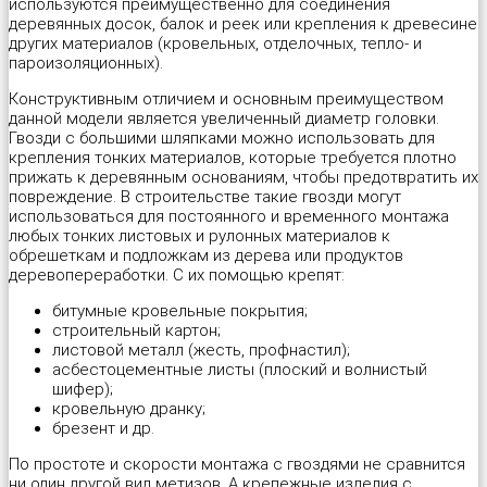
используются преимущественно для соединения
деревянных досок, балок и реек или крепления к древесине
Саморез универсальный с полусферической головкой для дерев
Шайба пружинная (гровер) DIN 127B
Дюбель трехлепестковый
Площадка под хомут-стяжку
Трос в оплетке ПВХ
Оконная пластина REHAU
Пилки для работы по дереву "Runex"
других материалов (кровельных, отделочных, тепло- и
пароизоляционных).
Cаморез универсальный с потайной головкой PZ, желтый и бел
Шпилька резьбовая DIN 975, длина 1м
Дюбель универсальный KPU “Wkret-met”
Проволока общего назначения
Трос стальной DIN 3055
Оконная пластина КВЕ-70
Пилки для работы по металлу "Runex"
Конструктивным отличием и основным преимуществом
данной модели является увеличенный диаметр головки.
Гвозди с большими шляпками можно использовать для
Саморезы для крепления кровельных материалов, окрашенные 
Шпилька резьбовая DIN 975, длина 2м
Дюбель фасадный «Wkret-met»
Скоба для крепления кабеля (провода) прямоугольная, круглая
Цепь витая DIN 5686
Опора балки
Пистолет для монтажной пены
крепления тонких материалов, которые требуется плотно
прижать к деревянным основаниям, чтобы предотвратить их
Шайба для кровельных саморезов
Шпилька сантехническая
Дюбель-гвоздь для быстрого монтажа
Скобы строительные
Цепь сварная длиннозвенная DIN 763
Опора бруса закрытая
Плиткорез-щипцы JOKOSIT
повреждение. В строительстве такие гвозди могут
использоваться для постоянного и временного монтажа
любых тонких листовых и рулонных материалов к
Шайба для поликарбоната
Дюбель-гвоздь для быстрого монтажа с бортом
Фиксатор для арматуры
Цепь сварная короткозвенная DIN 766
Опора бруса открытая
Плоскогубцы комбинированные "Targ American type"
обрешеткам и подложкам из дерева или продуктов
деревопереработки. С их помощью крепят:
Шуруп шестигранный глухарь DIN 571
Дюбель-гвоздь металлический для монтажного пистолета
Хомут для крепления сантехнических труб с резиновой прокла
Перфорированная лента для монтажа вентиляции волнистая
Плоскогубцы комбинированные "Targ German type"
битумные кровельные покрытия;
строительный картон;
листовой металл (жесть, профнастил);
Шуруп по бетону
Дюбель-пистон под хомут (нейлон)
Хомут для проводов
Перфорированная лента для монтажа вентиляции прямая
Полотно для ножовок по металлу
асбестоцементные листы (плоский и волнистый
шифер);
кровельную дранку;
Шуруп-кольцо
Дюбель-хомут для крепления кабеля (белый, черный)
Хомут червячный DIN 3017
Перфорированная лента для монтажа теплого пола
Рулетка "Metric"
брезент и др.
По простоте и скорости монтажа с гвоздями не сравнится
Шуруп-костыль
Металлический дюбель для газобетона
Шканты
Перфорированная монтажная лента
Скобы для степлера мебельные "Stelgrit"
ни один другой вид метизов. А крепежные изделия с