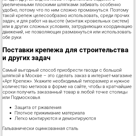
увеличенными плоскими шляпками забивать особенно
удобно, потому что по ним сложно промахнуться. Поэтому
Шуруп-полукольцо
Металлический дюбель-гвоздь
Перфорированная тарная лента
Стеклорез с деревянной ручкой "Spardia"
такой крепеж целесообразно использовать, среди прочих
задач, и для работ на высоте (монтаж кровельных систем)
или в других сложных условиях, затрудняющих координацию
Патроны монтажные
Пластина соединительная
Стеклорез с деревянной ручкой "Universal"
движений, не позволяющих размахнуться или использовать
обе руки.
Распорный дюбель с качельным крюком HX “Wkret-met”
Прямой подвес профилей
Степлер мебельный 4 в 1 "Stelgrit"
Поставки крепежа для строительства
и других задач
Распорный дюбель с потолочным крюком SX “Wkret-met”
Скользящая опора для стропил
Тонкогубцы "Targ German type"
Самый выгодный способ приобрести гвозди с большой
Распорный дюбель с простым крюком PX “Wkret-met”
Угловой соединитель
Топор со стеклопластиковой ручкой "Strike"
шляпкой в Москве – это сделать заказ в интернет-магазине
«Арт Крепеж». Укажите необходимый типоразмер и нужное
количество метизов в форме на сайте, чтобы в кратчайшие
Распорный дюбель тип S (Ус)
Уголок крепежный равносторонний (KUR)
Уровень плиточника "Metric Tiler"
сроки получить заказанный товар в любой точке столицы
или Подмосковья.
Распорный дюбель тип К (Ёж)
Уголок мебельный
Шпатель резиновый белый
Защита от ржавления
Плотное прижимание материала
Легко монтируются и демонтируются
Распорный дюбель трехстороннего распора KPX «Wkret-met»
Уголок рамный
Шпатель фасадный нержавеющий
Гальванически оцинкованная сталь
Складной пружинный дюбель
Узкий уголок (KW)
Шпатель фасадный нержавеющий, зубчатый 6х6мм