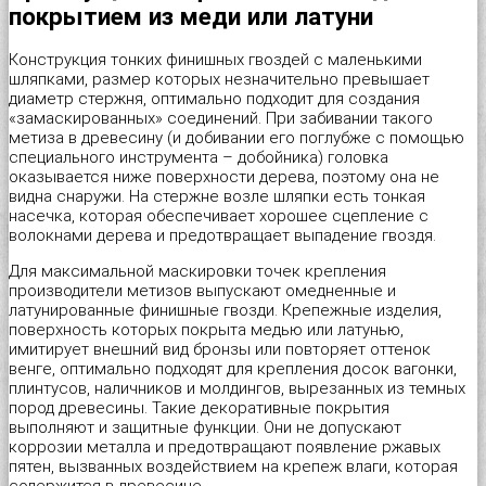
покрытием из меди или латуни
Саморез универсальный с полусферической головкой для дерев
Шайба пружинная (гровер) DIN 127B
Дюбель трехлепестковый
Площадка под хомут-стяжку
Трос в оплетке ПВХ
Оконная пластина REHAU
Пилки для работы по дереву "Runex"
Конструкция тонких финишных гвоздей с маленькими
шляпками, размер которых незначительно превышает
Cаморез универсальный с потайной головкой PZ, желтый и бел
Шпилька резьбовая DIN 975, длина 1м
Дюбель универсальный KPU “Wkret-met”
Проволока общего назначения
Трос стальной DIN 3055
Оконная пластина КВЕ-70
Пилки для работы по металлу "Runex"
диаметр стержня, оптимально подходит для создания
«замаскированных» соединений. При забивании такого
метиза в древесину (и добивании его поглубже с помощью
Саморезы для крепления кровельных материалов, окрашенные 
Шпилька резьбовая DIN 975, длина 2м
Дюбель фасадный «Wkret-met»
Скоба для крепления кабеля (провода) прямоугольная, круглая
Цепь витая DIN 5686
Опора балки
Пистолет для монтажной пены
специального инструмента – добойника) головка
оказывается ниже поверхности дерева, поэтому она не
Шайба для кровельных саморезов
Шпилька сантехническая
Дюбель-гвоздь для быстрого монтажа
Скобы строительные
Цепь сварная длиннозвенная DIN 763
Опора бруса закрытая
Плиткорез-щипцы JOKOSIT
видна снаружи. На стержне возле шляпки есть тонкая
насечка, которая обеспечивает хорошее сцепление с
волокнами дерева и предотвращает выпадение гвоздя.
Шайба для поликарбоната
Дюбель-гвоздь для быстрого монтажа с бортом
Фиксатор для арматуры
Цепь сварная короткозвенная DIN 766
Опора бруса открытая
Плоскогубцы комбинированные "Targ American type"
Для максимальной маскировки точек крепления
производители метизов выпускают омедненные и
Шуруп шестигранный глухарь DIN 571
Дюбель-гвоздь металлический для монтажного пистолета
Хомут для крепления сантехнических труб с резиновой прокла
Перфорированная лента для монтажа вентиляции волнистая
Плоскогубцы комбинированные "Targ German type"
латунированные финишные гвозди. Крепежные изделия,
поверхность которых покрыта медью или латунью,
имитирует внешний вид бронзы или повторяет оттенок
Шуруп по бетону
Дюбель-пистон под хомут (нейлон)
Хомут для проводов
Перфорированная лента для монтажа вентиляции прямая
Полотно для ножовок по металлу
венге, оптимально подходят для крепления досок вагонки,
плинтусов, наличников и молдингов, вырезанных из темных
пород древесины. Такие декоративные покрытия
Шуруп-кольцо
Дюбель-хомут для крепления кабеля (белый, черный)
Хомут червячный DIN 3017
Перфорированная лента для монтажа теплого пола
Рулетка "Metric"
выполняют и защитные функции. Они не допускают
коррозии металла и предотвращают появление ржавых
пятен, вызванных воздействием на крепеж влаги, которая
Шуруп-костыль
Металлический дюбель для газобетона
Шканты
Перфорированная монтажная лента
Скобы для степлера мебельные "Stelgrit"