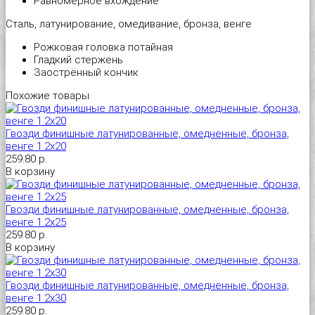
Равномерное вхождение
Сталь, латунирование, омедивание, бронза, венге
Универсальный дюбель потай и с бортом
Шпатель фасадный нержавеющий, зубчатый 8х8мм
Рожковая головка потайная
Гладкий стержень
Универсальный распорный дюбель с петельным крюком RUO “Wk
Заострённый кончик
Похожие товары
Универсальный распорный дюбель с потолочным крюком RUС “
Гвозди финишные латунированные, омедненные, бронза,
Универсальный распорный дюбель с простым крюком RUL “Wkre
венге 1.2х20
259.80 р.
В корзину
Фасадный анкер “Wkret-met”
Гвозди финишные латунированные, омедненные, бронза,
венге 1.2х25
259.80 р.
В корзину
Гвозди финишные латунированные, омедненные, бронза,
венге 1.2х30
259.80 р.