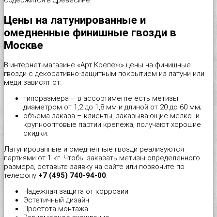
содержится в древесине.
Шуруп-полукольцо
Металлический дюбель-гвоздь
Перфорированная тарная лента
Стеклорез с деревянной ручкой "Spardia"
Цены на латунированные и
омедненные финишные гвозди в
Патроны монтажные
Пластина соединительная
Стеклорез с деревянной ручкой "Universal"
Москве
В интернет-магазине «Арт Крепеж» цены на финишные
Распорный дюбель с качельным крюком HX “Wkret-met”
Прямой подвес профилей
Степлер мебельный 4 в 1 "Stelgrit"
гвозди с декоративно-защитным покрытием из латуни или
меди зависят от:
Распорный дюбель с потолочным крюком SX “Wkret-met”
Скользящая опора для стропил
Тонкогубцы "Targ German type"
типоразмера – в ассортименте есть метизы
диаметром от 1,2 до 1,8 мм и длиной от 20 до 60 мм;
объема заказа – клиенты, заказывающие мелко- и
Распорный дюбель с простым крюком PX “Wkret-met”
Угловой соединитель
Топор со стеклопластиковой ручкой "Strike"
крупнооптовые партии крепежа, получают хорошие
скидки.
Распорный дюбель тип S (Ус)
Уголок крепежный равносторонний (KUR)
Уровень плиточника "Metric Tiler"
Латунированные и омедненные гвозди реализуются
партиями от 1 кг. Чтобы заказать метизы определенного
Распорный дюбель тип К (Ёж)
Уголок мебельный
Шпатель резиновый белый
размера, оставьте заявку на сайте или позвоните по
телефону
+7 (495) 740-94-00
.
Распорный дюбель трехстороннего распора KPX «Wkret-met»
Уголок рамный
Шпатель фасадный нержавеющий
Надёжная защита от коррозии
Эстетичный дизайн
Простота монтажа
Складной пружинный дюбель
Узкий уголок (KW)
Шпатель фасадный нержавеющий, зубчатый 6х6мм