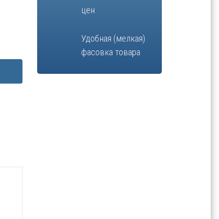
цен
Удобная (мелкая)
фасовка товара