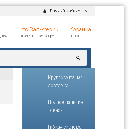
Личный кабинет
info@art-krep.ru
Корзина
одной
Ответим на все вопросы
шт. на
Круглосуточная
доставка
Полное наличие
товара
Гибкая система