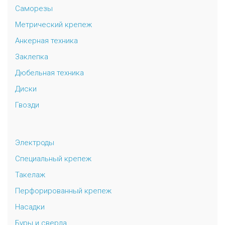
Саморезы
Универсальный дюбель потай и с бортом
Шпатель фасадный нержавеющий, зубчатый 8х8мм
Метрический крепеж
Анкерная техника
Универсальный распорный дюбель с петельным крюком RUO “Wk
Заклепка
Универсальный распорный дюбель с потолочным крюком RUС “
Дюбельная техника
Диски
Универсальный распорный дюбель с простым крюком RUL “Wkre
Гвозди
Фасадный анкер “Wkret-met”
Электроды
Специальный крепеж
Такелаж
Перфорированный крепеж
Насадки
Буры и сверла