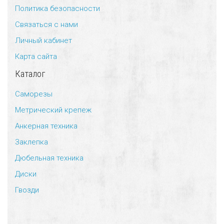
Политика безопасности
Универсальный дюбель потай и с бортом
Шпатель фасадный нержавеющий, зубчатый 8х8мм
Связаться с нами
Личный кабинет
Универсальный распорный дюбель с петельным крюком RUO “Wk
Карта сайта
Универсальный распорный дюбель с потолочным крюком RUС “
Каталог
Универсальный распорный дюбель с простым крюком RUL “Wkre
Саморезы
Метрический крепеж
Фасадный анкер “Wkret-met”
Анкерная техника
Заклепка
Дюбельная техника
Диски
Гвозди