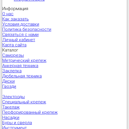
Информация
О нас
Универсальный дюбель потай и с бортом
Шпатель фасадный нержавеющий, зубчатый 8х8мм
Как заказать
Условия доставки
Универсальный распорный дюбель с петельным крюком RUO “Wk
Политика безопасности
Связаться с нами
Личный кабинет
Универсальный распорный дюбель с потолочным крюком RUС “
Карта сайта
Каталог
Саморезы
Универсальный распорный дюбель с простым крюком RUL “Wkre
Метрический крепеж
Анкерная техника
Заклепка
Фасадный анкер “Wkret-met”
Дюбельная техника
Диски
Гвозди
Электроды
Специальный крепеж
Такелаж
Перфорированный крепеж
Насадки
Буры и сверла
Инструмент