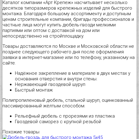
Каталог компании «Арт Крепеж» насчитывает несколько
десятков типоразмеров крепежных изделий для быстрого
Шуруп-полукольцо
Металлический дюбель-гвоздь
Перфорированная тарная лента
Стеклорез с деревянной ручкой "Spardia"
монтажа. Благодаря большому ассортименту и доступным
ценам строительные компании, бригады профессионалов и
частные лица могут купить дюбель-гвозди мелкими
Патроны монтажные
Пластина соединительная
Стеклорез с деревянной ручкой "Universal"
партиями или оптом с доставкой на дом или
непосредственно на стройплощадку.
Распорный дюбель с качельным крюком HX “Wkret-met”
Прямой подвес профилей
Степлер мебельный 4 в 1 "Stelgrit"
Товары доставляются по Москве и Московской области не
позднее следующего рабочего дня после оформления
заявки в интернет-магазине или по телефону, указанному на
Распорный дюбель с потолочным крюком SX “Wkret-met”
Скользящая опора для стропил
Тонкогубцы "Targ German type"
сайте.
Надёжное закрепление в материале в двух местах у
Распорный дюбель с простым крюком PX “Wkret-met”
Угловой соединитель
Топор со стеклопластиковой ручкой "Strike"
основания отверстия и внутри стены.
Нержавеющий гвоздевой шуруп
Быстрый монтаж
Распорный дюбель тип S (Ус)
Уголок крепежный равносторонний (KUR)
Уровень плиточника "Metric Tiler"
Полипропиленовый дюбель, стальной шуруп, оцинкованный
пассивированный жёлтым способом.
Распорный дюбель тип К (Ёж)
Уголок мебельный
Шпатель резиновый белый
Рельефный дюбель с прорезями из пластика
Гвоздевой саморез с крупной резьбой
Распорный дюбель трехстороннего распора KPX «Wkret-met»
Уголок рамный
Шпатель фасадный нержавеющий
Похожие товары
Складной пружинный дюбель
Узкий уголок (KW)
Шпатель фасадный нержавеющий, зубчатый 6х6мм