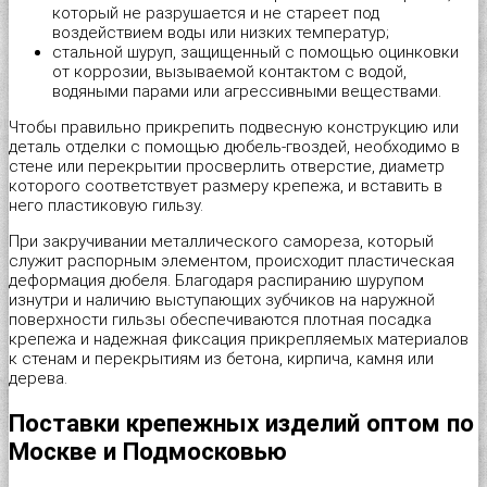
который не разрушается и не стареет под
Саморез универсальный с полусферической головкой для дерев
Шайба пружинная (гровер) DIN 127B
Дюбель трехлепестковый
Площадка под хомут-стяжку
Трос в оплетке ПВХ
Оконная пластина REHAU
Пилки для работы по дереву "Runex"
воздействием воды или низких температур;
стальной шуруп, защищенный с помощью оцинковки
от коррозии, вызываемой контактом с водой,
Cаморез универсальный с потайной головкой PZ, желтый и бел
Шпилька резьбовая DIN 975, длина 1м
Дюбель универсальный KPU “Wkret-met”
Проволока общего назначения
Трос стальной DIN 3055
Оконная пластина КВЕ-70
Пилки для работы по металлу "Runex"
водяными парами или агрессивными веществами.
Чтобы правильно прикрепить подвесную конструкцию или
Саморезы для крепления кровельных материалов, окрашенные 
Шпилька резьбовая DIN 975, длина 2м
Дюбель фасадный «Wkret-met»
Скоба для крепления кабеля (провода) прямоугольная, круглая
Цепь витая DIN 5686
Опора балки
Пистолет для монтажной пены
деталь отделки с помощью дюбель-гвоздей, необходимо в
стене или перекрытии просверлить отверстие, диаметр
которого соответствует размеру крепежа, и вставить в
Шайба для кровельных саморезов
Шпилька сантехническая
Дюбель-гвоздь для быстрого монтажа
Скобы строительные
Цепь сварная длиннозвенная DIN 763
Опора бруса закрытая
Плиткорез-щипцы JOKOSIT
него пластиковую гильзу.
При закручивании металлического самореза, который
Шайба для поликарбоната
Дюбель-гвоздь для быстрого монтажа с бортом
Фиксатор для арматуры
Цепь сварная короткозвенная DIN 766
Опора бруса открытая
Плоскогубцы комбинированные "Targ American type"
служит распорным элементом, происходит пластическая
деформация дюбеля. Благодаря распиранию шурупом
изнутри и наличию выступающих зубчиков на наружной
Шуруп шестигранный глухарь DIN 571
Дюбель-гвоздь металлический для монтажного пистолета
Хомут для крепления сантехнических труб с резиновой прокла
Перфорированная лента для монтажа вентиляции волнистая
Плоскогубцы комбинированные "Targ German type"
поверхности гильзы обеспечиваются плотная посадка
крепежа и надежная фиксация прикрепляемых материалов
к стенам и перекрытиям из бетона, кирпича, камня или
Шуруп по бетону
Дюбель-пистон под хомут (нейлон)
Хомут для проводов
Перфорированная лента для монтажа вентиляции прямая
Полотно для ножовок по металлу
дерева.
Шуруп-кольцо
Дюбель-хомут для крепления кабеля (белый, черный)
Хомут червячный DIN 3017
Перфорированная лента для монтажа теплого пола
Рулетка "Metric"
Поставки крепежных изделий оптом по
Москве и Подмосковью
Шуруп-костыль
Металлический дюбель для газобетона
Шканты
Перфорированная монтажная лента
Скобы для степлера мебельные "Stelgrit"