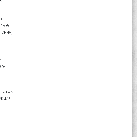
х
ых
овые
ления,
и
ер-
олоток
укция