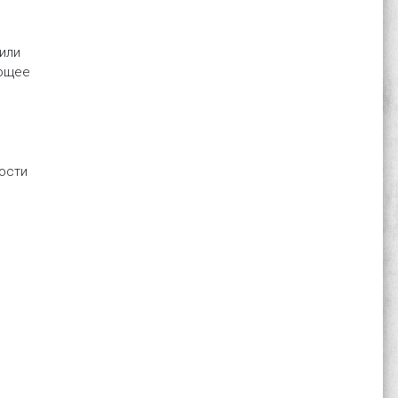
или
ающее
мости