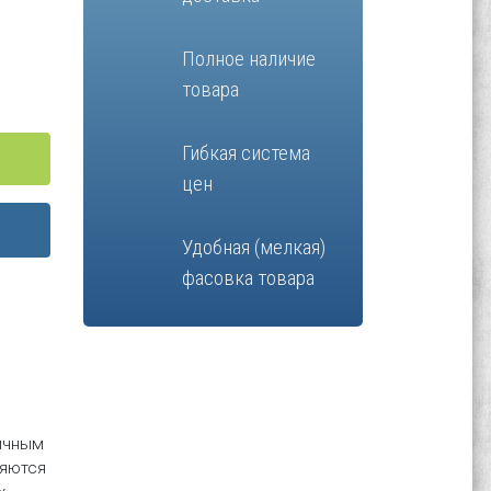
Полное наличие
товара
Гибкая система
цен
Удобная (мелкая)
фасовка товара
пичным
ряются