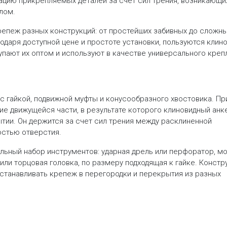
ацию прикрепляемых деталей за счет сил трения, возникающи
лом.
епеж разных конструкций: от простейших забивных до сложн
одаря доступной цене и простоте установки, пользуются клин
упают их оптом и используют в качестве универсального креп
с гайкой, подвижной муфты и конусообразного хвостовика. Пр
ие движущейся части, в результате которого клиновидный анк
ытии. Он держится за счет сил трения между расклиненной
остью отверстия.
льный набор инструментов: ударная дрель или перфоратор, м
 или торцовая головка, по размеру подходящая к гайке. Констр
устанавливать крепеж в перегородки и перекрытия из разных