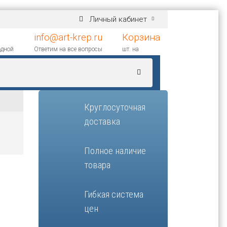
Личный кабинет
info@art-krep.ru
Корзина
одной
Ответим на все вопросы
шт. на
Круглосуточная
доставка
Полное наличие
товара
Гибкая система
цен