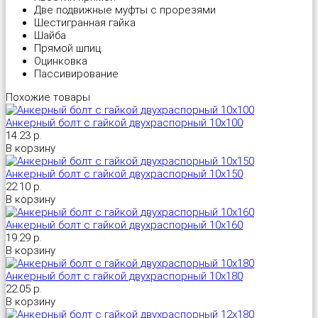
Две подвижные муфты с прорезями
Шестигранная гайка
Универсальный дюбель потай и с бортом
Шпатель фасадный нержавеющий, зубчатый 8х8мм
Шайба
Прямой шпиц.
Оцинковка
Универсальный распорный дюбель с петельным крюком RUO “Wk
Пассивирование
Похожие товары
Универсальный распорный дюбель с потолочным крюком RUС “
Анкерный болт с гайкой двухраспорный 10х100
14.23 р.
Универсальный распорный дюбель с простым крюком RUL “Wkre
В корзину
Анкерный болт с гайкой двухраспорный 10х150
Фасадный анкер “Wkret-met”
22.10 р.
В корзину
Анкерный болт с гайкой двухраспорный 10х160
19.29 р.
В корзину
Анкерный болт с гайкой двухраспорный 10х180
22.05 р.
В корзину