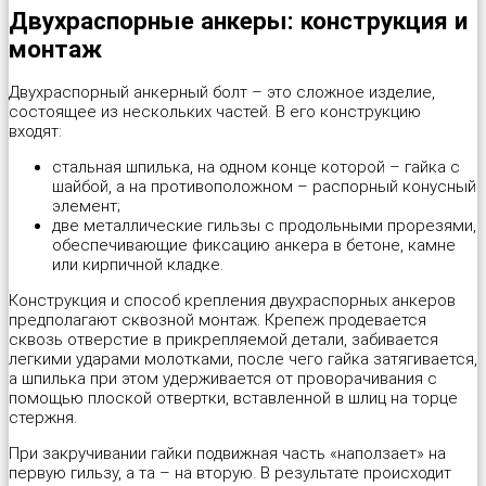
Двухраспорные анкеры: конструкция и
Саморез универсальный с полусферической головкой для дерев
Шайба пружинная (гровер) DIN 127B
Дюбель трехлепестковый
Площадка под хомут-стяжку
Трос в оплетке ПВХ
Оконная пластина REHAU
Пилки для работы по дереву "Runex"
монтаж
Cаморез универсальный с потайной головкой PZ, желтый и бел
Шпилька резьбовая DIN 975, длина 1м
Дюбель универсальный KPU “Wkret-met”
Проволока общего назначения
Трос стальной DIN 3055
Оконная пластина КВЕ-70
Пилки для работы по металлу "Runex"
Двухраспорный анкерный болт – это сложное изделие,
состоящее из нескольких частей. В его конструкцию
входят:
Саморезы для крепления кровельных материалов, окрашенные 
Шпилька резьбовая DIN 975, длина 2м
Дюбель фасадный «Wkret-met»
Скоба для крепления кабеля (провода) прямоугольная, круглая
Цепь витая DIN 5686
Опора балки
Пистолет для монтажной пены
стальная шпилька, на одном конце которой – гайка с
шайбой, а на противоположном – распорный конусный
Шайба для кровельных саморезов
Шпилька сантехническая
Дюбель-гвоздь для быстрого монтажа
Скобы строительные
Цепь сварная длиннозвенная DIN 763
Опора бруса закрытая
Плиткорез-щипцы JOKOSIT
элемент;
две металлические гильзы с продольными прорезями,
обеспечивающие фиксацию анкера в бетоне, камне
Шайба для поликарбоната
Дюбель-гвоздь для быстрого монтажа с бортом
Фиксатор для арматуры
Цепь сварная короткозвенная DIN 766
Опора бруса открытая
Плоскогубцы комбинированные "Targ American type"
или кирпичной кладке.
Конструкция и способ крепления двухраспорных анкеров
Шуруп шестигранный глухарь DIN 571
Дюбель-гвоздь металлический для монтажного пистолета
Хомут для крепления сантехнических труб с резиновой прокла
Перфорированная лента для монтажа вентиляции волнистая
Плоскогубцы комбинированные "Targ German type"
предполагают сквозной монтаж. Крепеж продевается
сквозь отверстие в прикрепляемой детали, забивается
легкими ударами молотками, после чего гайка затягивается,
Шуруп по бетону
Дюбель-пистон под хомут (нейлон)
Хомут для проводов
Перфорированная лента для монтажа вентиляции прямая
Полотно для ножовок по металлу
а шпилька при этом удерживается от проворачивания с
помощью плоской отвертки, вставленной в шлиц на торце
Шуруп-кольцо
Дюбель-хомут для крепления кабеля (белый, черный)
Хомут червячный DIN 3017
Перфорированная лента для монтажа теплого пола
Рулетка "Metric"
стержня.
При закручивании гайки подвижная часть «наползает» на
Шуруп-костыль
Металлический дюбель для газобетона
Шканты
Перфорированная монтажная лента
Скобы для степлера мебельные "Stelgrit"
первую гильзу, а та – на вторую. В результате происходит