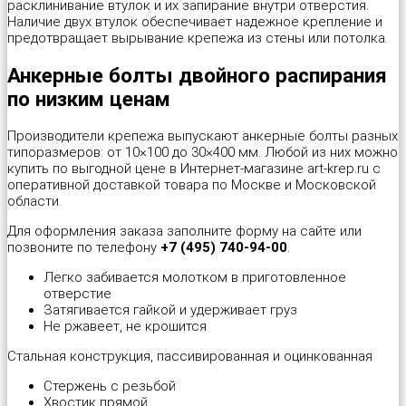
расклинивание втулок и их запирание внутри отверстия.
Наличие двух втулок обеспечивает надежное крепление и
Шуруп-полукольцо
Металлический дюбель-гвоздь
Перфорированная тарная лента
Стеклорез с деревянной ручкой "Spardia"
предотвращает вырывание крепежа из стены или потолка.
Анкерные болты двойного распирания
Патроны монтажные
Пластина соединительная
Стеклорез с деревянной ручкой "Universal"
по низким ценам
Распорный дюбель с качельным крюком HX “Wkret-met”
Прямой подвес профилей
Степлер мебельный 4 в 1 "Stelgrit"
Производители крепежа выпускают анкерные болты разных
типоразмеров: от 10×100 до 30×400 мм. Любой из них можно
купить по выгодной цене в Интернет-магазине art-krep.ru с
Распорный дюбель с потолочным крюком SX “Wkret-met”
Скользящая опора для стропил
Тонкогубцы "Targ German type"
оперативной доставкой товара по Москве и Московской
области.
Распорный дюбель с простым крюком PX “Wkret-met”
Угловой соединитель
Топор со стеклопластиковой ручкой "Strike"
Для оформления заказа заполните форму на сайте или
позвоните по телефону
+7 (495) 740-94-00
.
Распорный дюбель тип S (Ус)
Уголок крепежный равносторонний (KUR)
Уровень плиточника "Metric Tiler"
Легко забивается молотком в приготовленное
отверстие
Затягивается гайкой и удерживает груз
Распорный дюбель тип К (Ёж)
Уголок мебельный
Шпатель резиновый белый
Не ржавеет, не крошится
Стальная конструкция, пассивированная и оцинкованная
Распорный дюбель трехстороннего распора KPX «Wkret-met»
Уголок рамный
Шпатель фасадный нержавеющий
Стержень с резьбой
Хвостик прямой
Складной пружинный дюбель
Узкий уголок (KW)
Шпатель фасадный нержавеющий, зубчатый 6х6мм