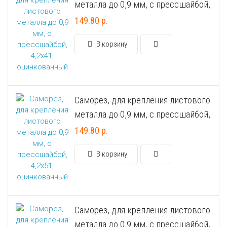
металла до 0,9 мм, с прессшайбой,
Универсальный дюбель потай и с бортом
Шпатель фасадный нержавеющий, зубчатый 8х8мм
4,2х41, оцинкованный
149.80 р.
Универсальный распорный дюбель с петельным крюком RUO “Wk
В корзину
Универсальный распорный дюбель с потолочным крюком RUС “
Универсальный распорный дюбель с простым крюком RUL “Wkre
Саморез, для крепления листового
металла до 0,9 мм, с прессшайбой,
Фасадный анкер “Wkret-met”
4,2х51, оцинкованный
149.80 р.
В корзину
Саморез, для крепления листового
металла до 0,9 мм, с прессшайбой,