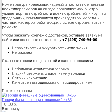
Номенклатура крепежных изделий и постоянное наличие
всех типоразмеров на складе позволяют нам быстро
Шуруп-полукольцо
Металлический дюбель-гвоздь
Перфорированная тарная лента
Стеклорез с деревянной ручкой "Spardia"
удовлетворять потребности всех потребителей: и крупных
предприятий, занимающихся производством мебели, и
Патроны монтажные
Пластина соединительная
Стеклорез с деревянной ручкой "Universal"
частных мастеров, работающих в сфере строительства и
ремонта.
Распорный дюбель с качельным крюком HX “Wkret-met”
Прямой подвес профилей
Степлер мебельный 4 в 1 "Stelgrit"
Чтобы заказать крепеж с доставкой, оставьте заявку на
сайте или позвоните по телефону
+7 (495) 740-94-00
.
Распорный дюбель с потолочным крюком SX “Wkret-met”
Скользящая опора для стропил
Тонкогубцы "Targ German type"
Незаметность и аккуратность исполнения
Не ржавеют
Распорный дюбель с простым крюком PX “Wkret-met”
Угловой соединитель
Топор со стеклопластиковой ручкой "Strike"
Стальные гвозди с оцинковкой и пассивированием
Небольшая незаметная головка
Распорный дюбель тип S (Ус)
Уголок крепежный равносторонний (KUR)
Уровень плиточника "Metric Tiler"
Гладкий стержень с насечками у головки
Острый наконечник
Качественная оцинковка с пассивированием
Распорный дюбель тип К (Ёж)
Уголок мебельный
Шпатель резиновый белый
Похожие товары
Распорный дюбель трехстороннего распора KPX «Wkret-met»
Уголок рамный
Шпатель фасадный нержавеющий
Гвозди финишные оцинкованные 1.4х35
101.33 р.
В корзину
Складной пружинный дюбель
Узкий уголок (KW)
Шпатель фасадный нержавеющий, зубчатый 6х6мм