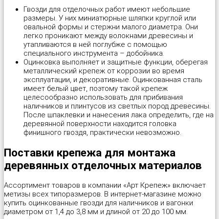
Гвозди для отделочных работ имеют небольшие
Саморез универсальный с полусферической головкой для дерев
Шайба пружинная (гровер) DIN 127B
Дюбель трехлепестковый
Площадка под хомут-стяжку
Трос в оплетке ПВХ
Оконная пластина REHAU
Пилки для работы по дереву "Runex"
размеры. У них миниатюрные шляпки круглой или
овальной формы и стержни малого диаметра. Они
легко проникают между волокнами древесины и
Cаморез универсальный с потайной головкой PZ, желтый и бел
Шпилька резьбовая DIN 975, длина 1м
Дюбель универсальный KPU “Wkret-met”
Проволока общего назначения
Трос стальной DIN 3055
Оконная пластина КВЕ-70
Пилки для работы по металлу "Runex"
утапливаются в ней поглубже с помощью
специального инструмента – добойника.
Оцинковка выполняет и защитные функции, оберегая
Саморезы для крепления кровельных материалов, окрашенные 
Шпилька резьбовая DIN 975, длина 2м
Дюбель фасадный «Wkret-met»
Скоба для крепления кабеля (провода) прямоугольная, круглая
Цепь витая DIN 5686
Опора балки
Пистолет для монтажной пены
металлический крепеж от коррозии во время
эксплуатации, и декоративные. Оцинкованная сталь
Шайба для кровельных саморезов
Шпилька сантехническая
Дюбель-гвоздь для быстрого монтажа
Скобы строительные
Цепь сварная длиннозвенная DIN 763
Опора бруса закрытая
Плиткорез-щипцы JOKOSIT
имеет белый цвет, поэтому такой крепеж
целесообразно использовать для прибивания
наличников и плинтусов из светлых пород древесины.
Шайба для поликарбоната
Дюбель-гвоздь для быстрого монтажа с бортом
Фиксатор для арматуры
Цепь сварная короткозвенная DIN 766
Опора бруса открытая
Плоскогубцы комбинированные "Targ American type"
После шпаклевки и нанесения лака определить, где на
деревянной поверхности находится головка
финишного гвоздя, практически невозможно.
Шуруп шестигранный глухарь DIN 571
Дюбель-гвоздь металлический для монтажного пистолета
Хомут для крепления сантехнических труб с резиновой прокла
Перфорированная лента для монтажа вентиляции волнистая
Плоскогубцы комбинированные "Targ German type"
Поставки крепежа для монтажа
Шуруп по бетону
Дюбель-пистон под хомут (нейлон)
Хомут для проводов
Перфорированная лента для монтажа вентиляции прямая
Полотно для ножовок по металлу
деревянных отделочных материалов
Ассортимент товаров в компании «Арт Крепеж» включает
Шуруп-кольцо
Дюбель-хомут для крепления кабеля (белый, черный)
Хомут червячный DIN 3017
Перфорированная лента для монтажа теплого пола
Рулетка "Metric"
метизы всех типоразмеров. В интернет-магазине можно
купить оцинкованные гвозди для наличников и вагонки
диаметром от 1,4 до 3,8 мм и длиной от 20 до 100 мм.
Шуруп-костыль
Металлический дюбель для газобетона
Шканты
Перфорированная монтажная лента
Скобы для степлера мебельные "Stelgrit"